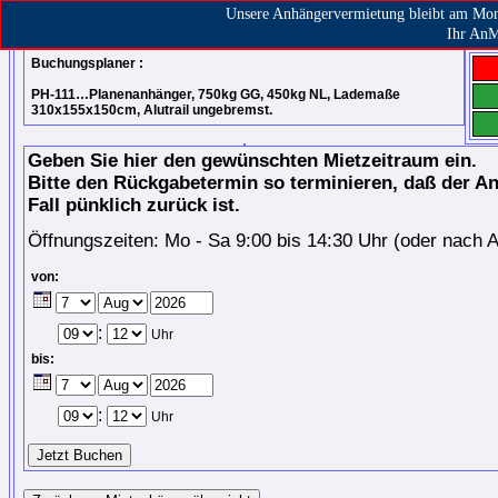
Unsere Anhängervermietung bleibt am Mont
AnMiet Ammersbek
Ihr An
Buchungsplaner :
PH-111…Planenanhänger, 750kg GG, 450kg NL, Lademaße
310x155x150cm, Alutrail ungebremst.
Geben Sie hier den gewünschten Mietzeitraum ein.
Bitte den Rückgabetermin so terminieren, daß der A
Fall pünklich zurück ist.
Öffnungszeiten: Mo - Sa 9:00 bis 14:30 Uhr (oder nach 
von:
:
Uhr
bis:
:
Uhr