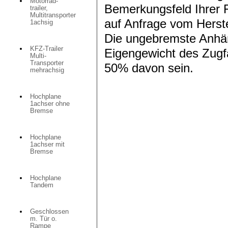
Motorrad-
Bemerkungsfeld Ihrer 
trailer,
Multitransporter
auf Anfrage vom Herste
1achsig
Die ungebremste Anhän
KFZ-Trailer
Eigengewicht des Zugf
Multi-
Transporter
50% davon sein.
mehrachsig
Hochplane
1achser ohne
Bremse
Hochplane
1achser mit
Bremse
Hochplane
Tandem
Geschlossen
m. Tür o.
Rampe