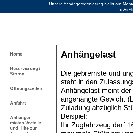
Unsere Anhängervermietung bleibt am Mont
Ihr AnM
Anhängelast
Home
Reservierung /
Die gebremste und ung
Storno
steht in den Zulassung
Öffnungszeiten
Anhängelast meint der
angehängte Gewicht (
Anfahrt
Zuladung abzüglich Stü
Beispiel:
Anhänger
mieten Vorteile
Ihr Zugfahrzeug darf 1
und Hilfe zur