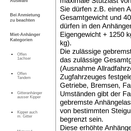
maximale Stützlast vo
Auswahl
Sie dürfen z.B. einen 
Bei Anmietung
Gesamtgewicht und 400
zu beachten
dürfen in den Anhänger
Eigengewicht + 1250 k
Miet-Anhänger
Kategorien
kg).
Die zulässige gebremst
Offen
das zulässige Gesamtg
1achser
(Ausnahme Allradfahrze
Offen
Zugfahrzeuges festgele
Tandem
Getriebe, Bremsen, Fa
Umständen gibt der Fa
Gitteranhänger
ausser Kipper
gebremste Anhängelast 
von bestimmten Steig
Kipper auch
m. Gitter
begrenzt sein.
Diese erhöhte Anhängel